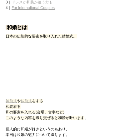
3｜
ドレスか和装か迷う方も
4｜
For International Couples
 和婚とは 
日本の伝統的な要素を取り入れた結婚式。
神前式
や
仏前式
をする
和装着る
和の要素を入れる(会場、食事など)
このような内容を織り交ぜると和婚が叶います
。
個人的に和婚が好きというのもあり、
本日は和婚の魅力について綴ります。