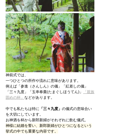
神前式では、
一つひとつの所作や流れに意味があります。
例えば「参進（さんしん）の儀」「紅差しの儀」
「三々九度」「玉串奉奠(たまぐしほうてん)」
「親族
固めの杯」
などがあります。
中でも私たちは特に
「三々九度」
の儀式の意味合い
を大切にしています。
お神酒を杯から新郎新婦がそれぞれに飲む儀式。
神様に結婚を誓い、新郎新婦がひとつになるという
挙式の中でも重要な内容です。