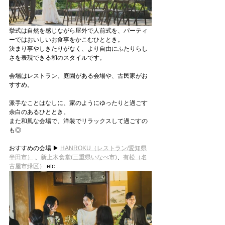
挙式は自然を感じながら屋外で人前式を、パーティ
ーではおいしいお食事をかこむひととき。
決まり事やしきたりがなく、より自由にふたりらし
さを表現できる和のスタイルです。
会場はレストラン、庭園がある会場や、古民家がお
すすめ。
派手なことはなしに、家のようにゆったりと過ごす
余白のあるひととき。
また和風な会場で、洋装でリラックスして過ごすの
も◎
おすすめの会場 ▶ 
HANROKU
（レストラン/愛知県
半田市）
 、
新上木食堂(三重県いなべ市)
、
有松（名
古屋市緑区）
 etc…