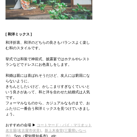
[ 和洋ミックス ]
和洋折衷、和洋のどちらの良さもバランスよく楽し
む和のスタイルです。
挙式では和装で神前式、披露宴ではホテルやレスト
ランなどでドレスにお色直しをします。
和婚は親には喜ばれそうだけど、友人には窮屈にな
らないように、
きちんとしたいけど、かしこまりすぎなくていいと
いう良さがあって、和と洋を合わせた結婚式は人気
です。
フォーマルなものから、カジュアルなものまで、お
ふたりに一番合う和洋ミックスを見つけていきまし
ょう。
おすすめの会場 ▶ 
コートヤード・バイ・マリオット
名古屋(名古屋市伏見)
、
新上木食堂(三重県いなべ
市)
、Son（愛知県知多市)　etc…