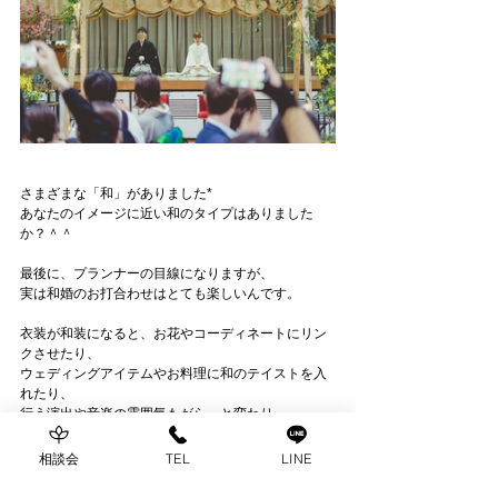
さまざまな「和」がありました*
あなたのイメージに近い和のタイプはありました
か？＾＾
最後に、プランナーの目線になりますが、
実は和婚のお打合わせはとても楽しいんです。
衣装が和装になると、お花やコーディネートにリン
クさせたり、
ウェディングアイテムやお料理に和のテイストを入
れたり、
行う演出や音楽の雰囲気もがらっと変わり…
ご列席のゲストもひと味違った印象的な1日を過ごし
ていただけるように思います。
相談会
TEL
LINE