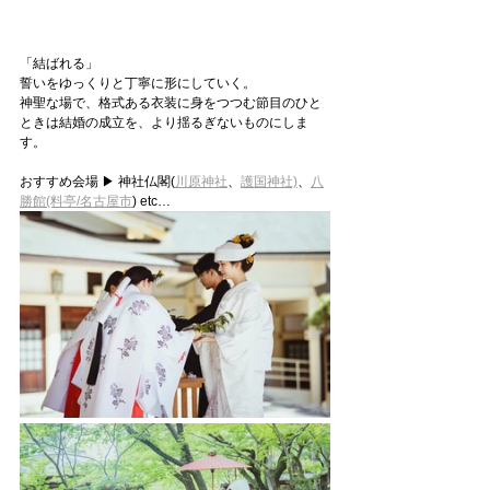
「結ばれる」
誓いをゆっくりと丁寧に形にしていく。
神聖な場で、格式ある衣装に身をつつむ節目のひと
ときは結婚の成立を、より揺るぎないものにしま
す。
おすすめ会場 ▶ 神社仏閣(
川原神社
、
護国神社)
、
八
勝館(料亭/名古屋市
) etc…