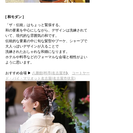
[ 和モダン ]
「ザ・伝統」はちょっと緊張する。
和の要素を中心にしながら、デザインは洗練されて
いて、現代的な雰囲気の和です。
伝統的な要素の中に旬な髪型やブーケ、シャープで
大人っぽいデザインが入ることで
洗練されたおしゃれな和婚になります。
ホテルや料亭などのフォーマルな会場と相性がよい
ように思います。
おすすめ会場 ▶ 
八勝館(料亭/名古屋市
)、 
コートヤー
ド・バイ・マリオット名古屋(名古屋市伏見)