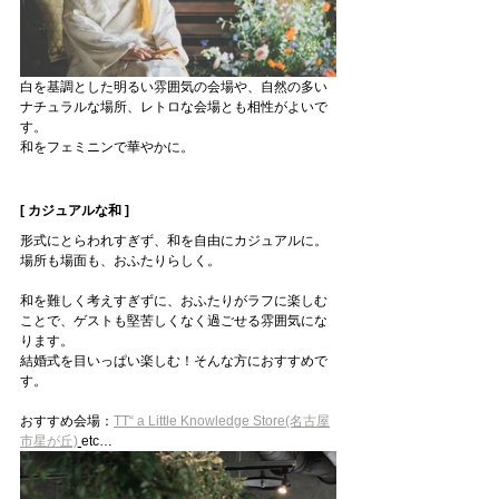
白を基調とした明るい雰囲気の会場や、自然の多い
ナチュラルな場所、レトロな会場とも相性がよいで
す。
和をフェミニンで華やかに。
[ カジュアルな和 ]
形式にとらわれすぎず、和を自由にカジュアルに。
場所も場面も、おふたりらしく。
和を難しく考えすぎずに、おふたりがラフに楽しむ
ことで、ゲストも堅苦しくなく過ごせる雰囲気にな
ります。
結婚式を目いっぱい楽しむ！そんな方におすすめで
す。
おすすめ会場：
TT“ a Little Knowledge Store(名古屋
市星が丘)
etc…