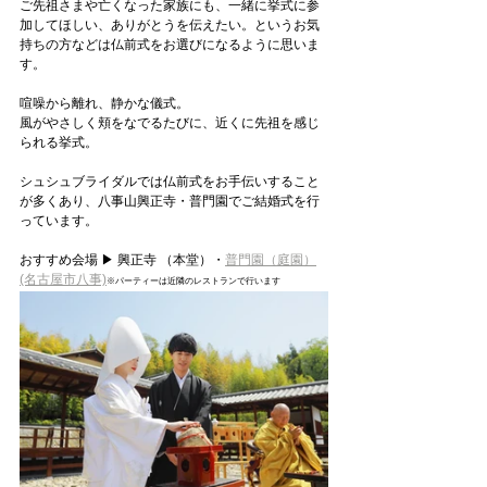
ご先祖さまや亡くなった家族にも、一緒に挙式に参
加してほしい、ありがとうを伝えたい。というお気
持ちの方などは仏前式をお選びになるように思いま
す。
喧噪から離れ、静かな儀式。
風がやさしく頬をなでるたびに、近くに先祖を感じ
られる挙式。
シュシュブライダルでは仏前式をお手伝いすること
が多くあり、八事山興正寺・普門園でご結婚式を行
っています。
おすすめ会場 ▶ 興正寺 （本堂）・
普門園（庭園）
(名古屋市八事)
※パーティーは近隣のレストランで行います