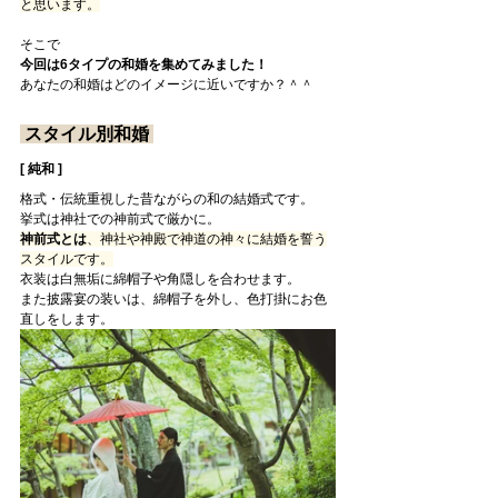
と思います。
そこで
今回は6タイプの和婚を集めてみました！
あなたの和婚はどのイメージに近いですか？＾＾
 スタイル別和婚 
[ 純和 ]
格式・伝統重視した昔ながらの和の結婚式です。
挙式は神社での神前式で厳かに。
神前式とは
、神社や神殿で神道の神々に結婚を誓う
スタイルです。
衣装は白無垢に綿帽子や角隠しを合わせます。
また披露宴の装いは、綿帽子を外し、色打掛にお色
直しをします。