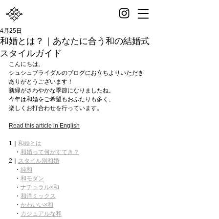
4月25日
和婚とは？｜あなたに合う和の結婚式
スタイルガイド
こんにちは。
シュシュブライダルのブログにお立ちよりいただき
ありがとうございます！
新緑がさわやかな季節になりましたね。
今年は和婚をご希望もおふたりも多く、
楽しくお打合わせを行っています。
Read this article in English
1｜
和婚とは
　・
和婚って何がすてき？
2｜
スタイル別和婚
　・
純和
　・
和モダン
　・
ナチュラル×和
　・
和洋ミックス
　・
かわいい×和
・
カジュアルな和