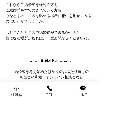
これからご結婚式を検討の方も、
ご結婚式をすでにされている方も
みなさまのこころを温める場所に想いを馳せてみる
のはいかがでしょうか。
もしこんなところで結婚式ができるかな？と
気になる場所があれば、一度お聞かせくださいね。
……… Bridal Fair ………
　結婚式を考え始めたばかりのおふたり向けの
　相談会や和婚、オンライン相談会など
　お気軽にご相談くださいませ
相談会
TEL
LINE
　▷
ご予約はこちら
……… お問い合わせ ………
公式LINEはじめました
　お電話（052-835-0011）または