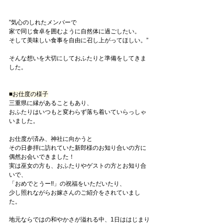
”気心のしれたメンバーで
家で同じ食卓を囲むように自然体に過ごしたい。
そして美味しい食事を自由に召し上がってほしい。”
そんな想いを大切にしておふたりと準備をしてきま
した。
■お仕度の様子
三重県に縁があることもあり、
おふたりはいつもと変わらず落ち着いていらっしゃ
いました。
お仕度が済み、神社に向かうと
その日参拝に訪れていた新郎様のお知り合いの方に
偶然お会いできました！
実は巫女の方も、おふたりやゲストの方とお知り合
いで、
「おめでとうー!!」の祝福をいただいたり、
少し照れながらお嫁さんのご紹介をされていまし
た。
地元ならではの和やかさが溢れる中、1日ははじまり