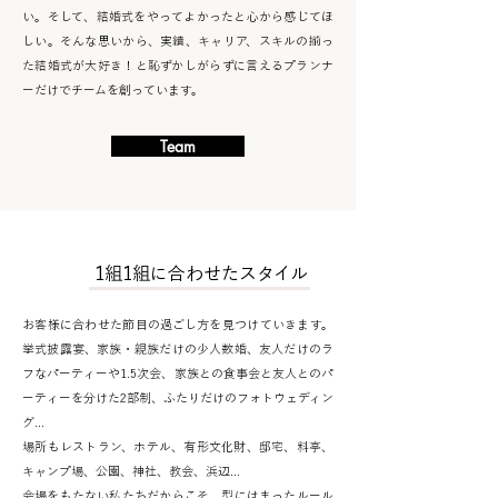
い。そして、結婚式をやってよかったと心から感じてほ
しい。そんな思いから、実績、キャリア、スキルの揃っ
た結婚式が大好き！と恥ずかしがらずに言えるプランナ
ーだけでチームを創っています。
Team
03
1組1組に合わせたスタイル
お客様に合わせた節目の過ごし方を見つけていきます。
挙式披露宴、家族・親族だけの少人数婚、友人だけのラ
フなパーティーや1.5次会、家族との食事会と友人とのパ
ーティーを分けた2部制、ふたりだけのフォトウェディン
グ...
場所もレストラン、ホテル、有形文化財、邸宅、料亭、
キャンプ場、公園、神社、教会、浜辺...
会場をもたない私たちだからこそ、型にはまったルール