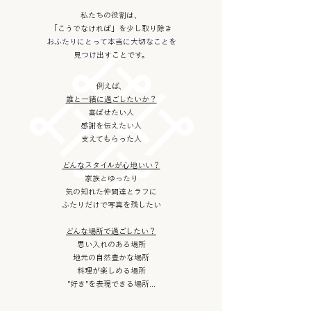
私たちの役割は、
「こうでなければ」を少し取り除き
おふたりにとって本当に大切なことを
見つけ出す
ことです。
例えば、
誰と一緒に過ごしたいか？
喜ばせたい人
感謝を伝えたい人
支えてもらった人
どんなスタイルが心地いい？
家族とゆったり
気の知れた仲間達とラフに
ふたりだけで写真を残したい
どんな場所で過ごしたい？
思い入れのある場所
地元の自然豊かな場所
料理が楽しめる場所
"好き"を表現できる場所...