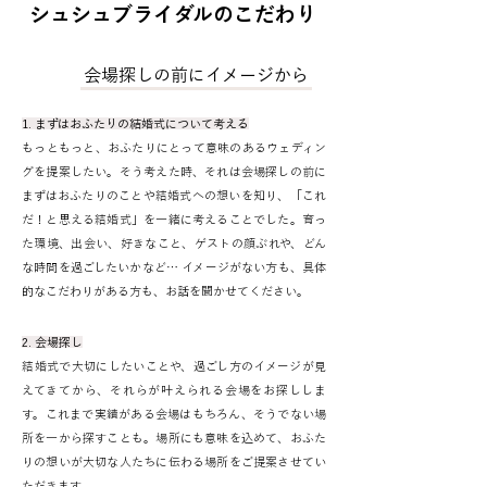
シュシュブライダルのこだわり
01
会場探しの前にイメージから
1. まずはおふたりの結婚式について考える
​もっともっと、おふたりにとって意味のあるウェディン
グを提案したい。そう考えた時、それは会場探しの前に
まずはおふたりのことや結婚式への想いを知り、「これ
だ！と思える結婚式」を一緒に考えることでした。育っ
た環境、出会い、好きなこと、ゲストの顔ぶれや、どん
な時間を過ごしたいかなど… イメージがない方も、具体
的なこだわりがある方も、お話を聞かせてください。​
2. 会場探し
​結婚式で大切にしたいことや、過ごし方のイメージが見
えてきてから、それらが叶えられる会場をお探ししま
す。これまで実績がある会場はもちろん、そうでない場
所を一から探すことも。場所にも意味を込めて、おふた
りの想いが大切な人たちに伝わる場所をご提案させてい
ただきます。