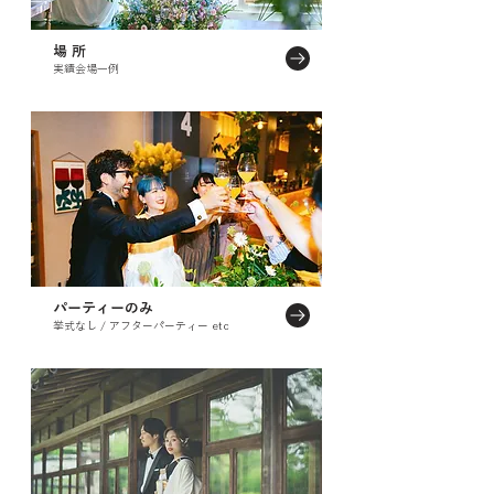
​場 所
実績会場一例
パーティーのみ
挙式なし / アフターパーティー etc