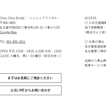
Chou Chou Bridal - シュシュブライダル -
ACCESS
〒466-0825
○ 公共交通機
名古屋市昭和区八事本町100-32 八事ビル2D
地下鉄鶴舞線
​Google Map
1番出口より徒
TEL
052-835-0011
○ お車の場合
名古屋高速自動
OPEN 平日 10:00 - 18:00 土日祝 9:00 - 19:00
名古屋第二環状
CLOSE 火曜日、第1・3水曜日（祝日を除く）​​
近隣の八事山
駐車サービス
まずはお気軽にご相談ください
公式LINEからお問い合わせ