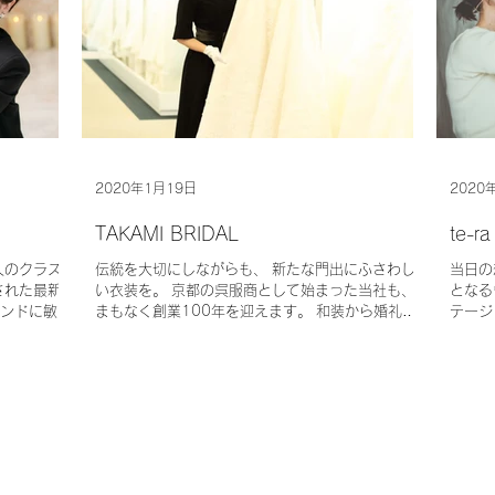
2020年1月19日
2020
TAKAMI BRIDAL
te-ra
人のクラス
伝統を大切にしながらも、 新たな門出にふさわし
当日の
された最新
い衣装を。 京都の呉服商として始まった当社も、
となる
ンドに敏感
まもなく創業100年を迎えます。 和装から婚礼衣
テージ
えたセレク
装全般、さらにフラワー事業、レストラン事業にい
にいた
上質な空間
たるまで、「人と社会を幸せにする企業」として、
っての
じっく...
ブライダルの文化を創造しています。...
す。...