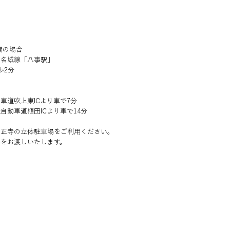
関の場合
・名城線「八事駅」
歩2分
車道吹上東ICより車で7分
自動車道植田ICより車で14分
興正寺の立体駐車場をご利用ください。
券をお渡しいたします。