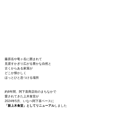
藤原岳や竜ヶ岳に囲まれて
見渡すかぎり広がる豊かな自然と
古くからある家屋が
どこか懐かしく
ほっとひと息つける場所
約8年間、阿下喜商店街のまちなかで
愛されてきた上木食堂が
2024年5月、いなべ阿下喜ベースに
「新上木食堂」としてリニューアル
しました