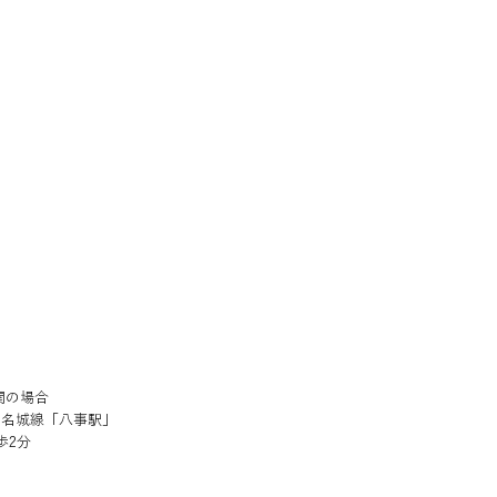
関の場合
report 【24PILLARS】
・名城線「八事駅」
歩2分