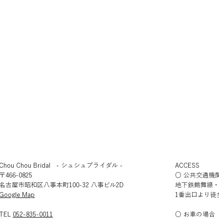
Chou Chou Bridal - シュシュブライダル -
ACCESS
〒466-0825
○ 公共交通機
結婚式
和婚とは？｜あなたに合う和
名古屋市昭和区八事本町100-32 八事ビル2D
地下鉄鶴舞線
の結婚式スタイルガイド
​Google Map
1番出口より徒
TEL
052-835-0011
○ お車の場合