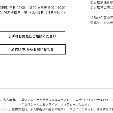
名古屋高速自動
OPEN 平日 10:00 - 18:00 土日祝 9:00 - 19:00
名古屋第二環状
CLOSE 火曜日、第1・3水曜日（祝日を除く）​​
近隣の八事山
駐車サービス
まずはお気軽にご相談ください
公式LINEからお問い合わせ
Bridalは、名古屋市、三重県いなべ市を拠点に東海エリアを中心に全国でオリジナルのオ
ィングを行なっているブライダルプロデュース会社です。
トラン、重要文化財、少人数婚や和婚まで幅広く、本当にふたりらしい結婚式をご