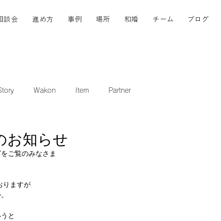
相談会
進め方
事例
場所
和婚
チーム
ブログ
tory
Wakon
Item
Partner
のお知らせ
グをご覧のみなさま
おりますが
か。
いうと