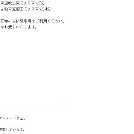
車道吹上東ICより車で7分
自動車道植田ICより車で14分
興正寺の立体駐車場をご利用ください。
券をお渡しいたします。
ーダーメイドウェデ
提案しています。