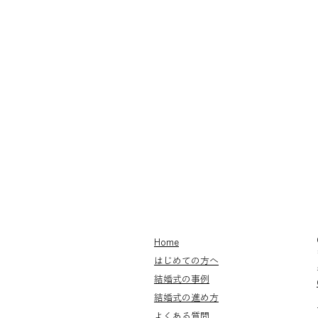
Home
はじめての方へ
Japan Destination Wedding:
Celebrate Your Love Through
結婚式の事例
Japanese Traditions
結婚式の進め方
よくある質問