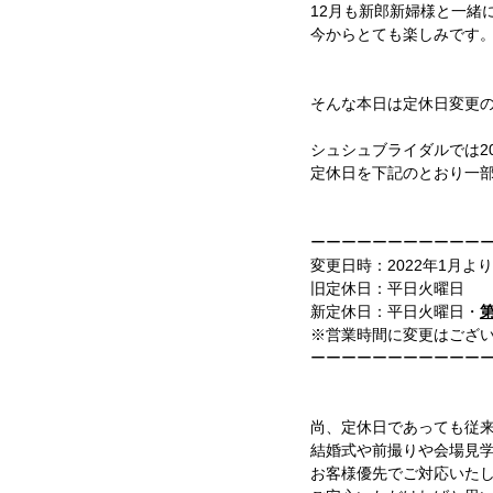
12月も新郎新婦様と一緒
今からとても楽しみです
そんな本日は定休日変更
シュシュブライダルでは20
定休日を下記のとおり一
ーーーーーーーーーーー
変更日時：2022年1月より
旧定休日：平日火曜日
新定休日：平日火曜日・
※営業時間に変更はござ
ーーーーーーーーーーー
尚、定休日であっても従
結婚式や前撮りや会場見
お客様優先でご対応いた