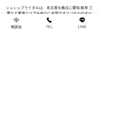
シュシュブライダルは、名古屋を拠点に愛知 岐阜 三
重など東海エリアを中心に全国でオリジナルのオー
ダーメイドウェディングを行なっているブライダル
プロデュース会社です。
相談会
TEL
LINE
野外ウェディングやホテルウェディング、レストラ
ンウェディング、家族婚や和婚まで幅広く、本当に
おふたりらしい結婚式をご提案しています。
Blog
すべて表示
関連記事