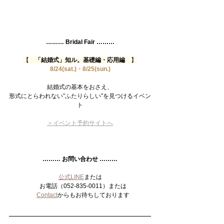
……… Bridal Fair ………
【　
「結婚式」知ル。基礎編・応用編
】
8/24(sat.)・8/25(sun.)
結婚式の基本をおさえ、
形式にとらわれない”ふたりらしい”を見つけるイベン
ト
＞イベント予約サイトへ
……… お問い合わせ ………
公式LINE
または
　お電話（052-835-0011）または
Contact
からもお待ちしております