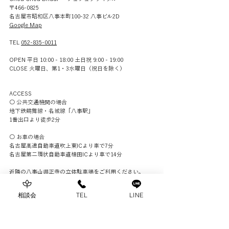
〒466-0825
名古屋市昭和区八事本町100-32 八事ビル2D
TAKAMI BRIDAL
​Google Map
te-ra brides colle
TEL
052-835-0011
OPEN 平日 10:00 - 18:00 土日祝 9:00 - 19:00
CLOSE 火曜日、第1・3水曜日（祝日を除く）​​
ACCESS
○ 公共交通機関の場合
地下鉄鶴舞線・名城線「八事駅」
1番出口より徒歩2分
○ お車の場合
名古屋高速自動車道吹上東ICより車で7分
名古屋第二環状自動車道植田ICより車で14分
近隣の八事山興正寺の立体駐車場をご利用ください。
駐車サービス券をお渡しいたします。
相談会
TEL
LINE
まずはお気軽にご相談ください