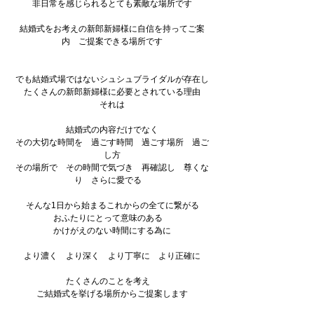
非日常を感じられるとても素敵な場所です
結婚式をお考えの新郎新婦様に自信を持ってご案
内　ご提案できる場所です
でも結婚式場ではないシュシュブライダルが存在し
たくさんの新郎新婦様に必要とされている理由
それは
結婚式の内容だけでなく
その大切な時間を　過ごす時間　過ごす場所　過ご
し方
その場所で　その時間で気づき　再確認し　尊くな
り　さらに愛でる　
そんな1日から始まるこれからの全てに繋がる
おふたりにとって意味のある　
かけがえのない時間にする為に
より濃く　より深く　より丁寧に　より正確に
たくさんのことを考え　
ご結婚式を挙げる場所からご提案します