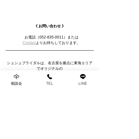
《 お問い合わせ 》
　お電話（052-835-0011）または
Contact
よりお待ちしております。
シュシュブライダルは、名古屋を拠点に東海エリア
でオリジナルの
オーダーメイドウェディングを行なっているブライ
ダルプロデュース会社です。
相談会
TEL
LINE
野外ウェディングやホテルウェディング、レストラ
ンウェディング、家族婚や和婚まで
幅広く、本当におふたりらしい結婚式をご提案して
います。
お問い合わせは
こちら
Blog
News