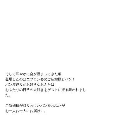
そして和やかに会が温まってきた頃
登場したのはエプロン姿のご新婦様とパン！
パン屋巡りがお好きなおふたは
おふたりの日常の大好きをゲストに振る舞われまし
た。
ご新婦様が取りわけたパンをおふたが
お一人お一人にお届けに。