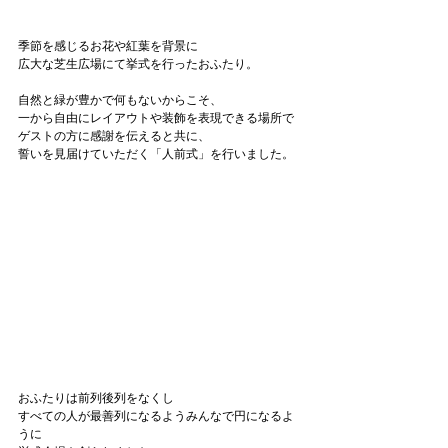
季節を感じるお花や紅葉を背景に
広大な芝生広場にて挙式を行ったおふたり。
自然と緑が豊かで何もないからこそ、
一から自由にレイアウトや装飾を表現できる場所で
ゲストの方に感謝を伝えると共に、
誓いを見届けていただく「人前式」を行いました。
おふたりは前列後列をなくし
すべての人が最善列になるようみんなで円になるよ
うに