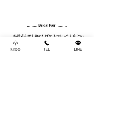
……… Bridal Fair ………
　結婚式を考え始めたばかりのおふたり向けの
　相談会や和婚、オンライン相談会など
相談会
TEL
LINE
　お気軽にご相談くださいませ
　▷
ご予約はこちら
……… お問い合わせ ………
公式LINEはじめました
　お電話（052-835-0011）または
Contact
からもお待ちしております
シュシュブライダルは、名古屋を拠点に愛知 岐阜 三