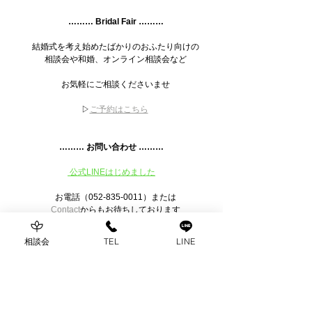
……… Bridal Fair ………
　結婚式を考え始めたばかりのおふたり向けの
　相談会や和婚、オンライン相談会など
　お気軽にご相談くださいませ
　▷
ご予約はこちら
……… お問い合わせ ………
公式LINEはじめました
　お電話（052-835-0011）または
Contact
からもお待ちしております
相談会
TEL
LINE
シュシュブライダルは、名古屋を拠点に愛知 岐阜 三
重など東海エリアを中心に全国でオリジナルのオー
ダーメイドウェディングを行なっているブライダル
プロデュース会社です。