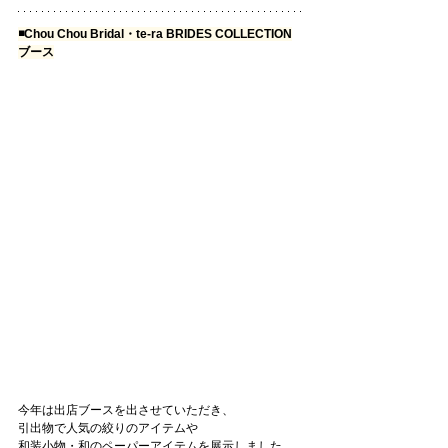
◾️Chou Chou Bridal・te-ra BRIDES COLLECTION
ブース
今年は出店ブースを出させていただき、
引出物で人気の絞りのアイテムや
和装小物・和のペーパーアイテムを展示しました。