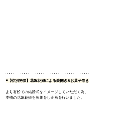
◾️【特別開催】花嫁花婿による鏡開き&お菓子巻き
より有松での結婚式をイメージしていただく為、
本物の花嫁花婿を募集をし企画を行いました。