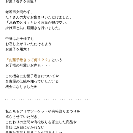
お菓子巻きを開催！
老若男女問わず、
たくさんの方がお集まりいただけました。
「おめでとう」
という言葉が飛び交い、
掛け声と共に鏡開きを行いました。
中身はお子様でも
お召し上がりいただけるよう
お菓子を用意！
「お菓子巻きって何？？？」
という
お子様の可愛いお声も・・・
この機会にお菓子巻きについてや
名古屋の伝統を知っていただける
機会になりました✳︎
私たちもアリマツーケットや有松絞りまつりを
巡らさせていただき、
こだわりの空間や有松絞りを派生した商品や
普段はお目にかかれない
貴重な衣装も見ることができました。