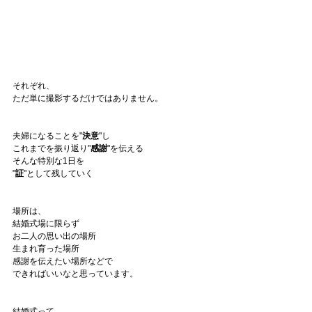
それぞれ、
ただ単に撮影するだけではありません。
夫婦になることを"
決意
"し
これまでを振り返り"
感謝
"を伝える
そんな特別な1日を
"
証
"として残していく
場所は、
結婚式場に限らず
お二人の思い出の場所
生まれ育った場所
感謝を伝えたい場所などで
できればいいなと思っています。
結婚式って