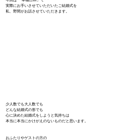
今回は 「幸福日和」で
実際にお手いさせていただいたご結婚式を
私、野間がお話させていただきます。
少人数でも大人数でも
どんな結婚式の形でも
心に決めた結婚式をしようと気持ちは
本当に本当にかけがえのないものだと思います。
おふたりやゲストの方の