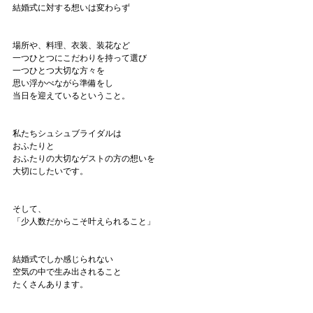
結婚式に対する想いは変わらず
場所や、料理、衣装、装花など
一つひとつにこだわりを持って選び
一つひとつ大切な方々を
思い浮かべながら準備をし
当日を迎えているということ。
私たちシュシュブライダルは
おふたりと
おふたりの大切なゲストの方の想いを
大切にしたいです。
そして、
「少人数だからこそ叶えられること」
結婚式でしか感じられない
空気の中で生み出されること
たくさんあります。