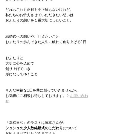
どれもこれも正解も不正解もないけれど、
私たちのお伝えさせていただきたい想いは
おふたりの想いを１番大切にしたいこと。
結婚式への想いや、叶えたいこと
おふたりの歩んできた人生に触れて創り上げる1日
おふたりと
大切に心を込めて
創り上げていき
形になってゆくこと
そんな幸福な1日を共に創っていきませんか。
お気軽にご相談お待ちしております。▷
お問い合わ
せ
「幸福日和」のラストは塚本さんが、
シュシュの少人数結婚式のこだわり
について
お伝えさせていただきます＾＾