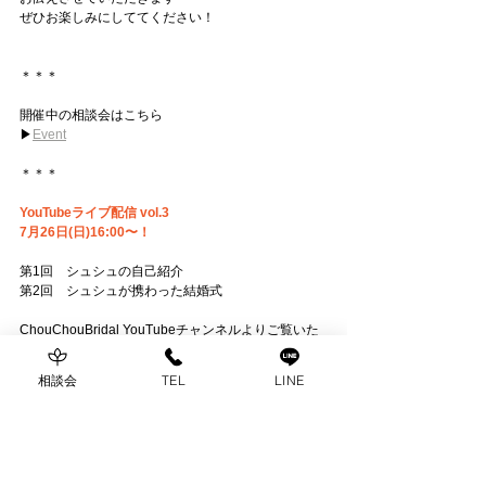
ぜひお楽しみにしててください！
＊＊＊
開催中の相談会はこちら
▶︎
Event
＊＊＊
YouTubeライブ配信 vol.3
7月26日(日)16:00〜！
第1回　シュシュの自己紹介
第2回　シュシュが携わった結婚式
ChouChouBridal YouTubeチャンネル
よりご覧いた
だけます
相談会
TEL
LINE
シュシュブライダルは、名古屋を拠点に東海エリア
で