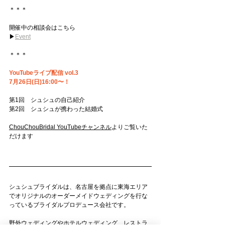
＊＊＊
開催中の相談会はこちら
▶︎
Event
＊＊＊
YouTubeライブ配信 vol.3
7月26日(日)16:00〜！
第1回　シュシュの自己紹介
第2回　シュシュが携わった結婚式
ChouChouBridal YouTubeチャンネル
よりご覧いた
だけます
シュシュブライダルは、名古屋を拠点に東海エリア
でオリジナルのオーダーメイドウェディングを行な
っているブライダルプロデュース会社です。
野外ウェディングやホテルウェディング、レストラ