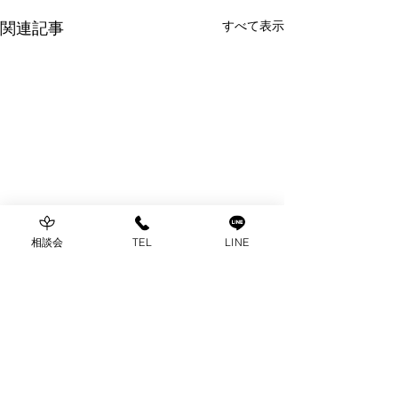
すべて表示
関連記事
相談会
TEL
LINE
Chou Chou Bridal - シュシュブライダル -
〒466-0825
名古屋市昭和区八事本町100-32 八事ビル2D
​Google Map