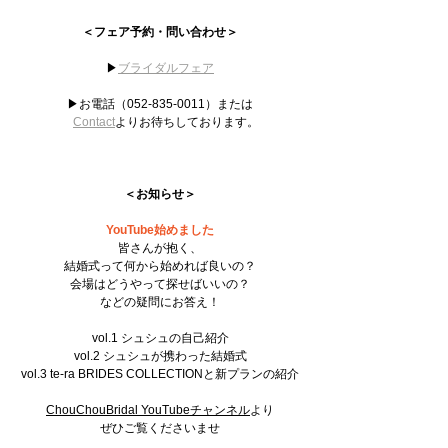
＜フェア予約・問い合わせ＞
▶︎
ブライダルフェア
▶︎お電話（052-835-0011）または
Contact
よりお待ちしております。
＜お知らせ＞
YouTube始めました
皆さんが抱く、
結婚式って何から始めれば良いの？
会場はどうやって探せばいいの？
などの疑問にお答え！
vol.1 シュシュの自己紹介
vol.2 シュシュが携わった結婚式
vol.3 te-ra BRIDES COLLECTIONと新プランの紹介
ChouChouBridal YouTubeチャンネル
より
ぜひご覧くださいませ