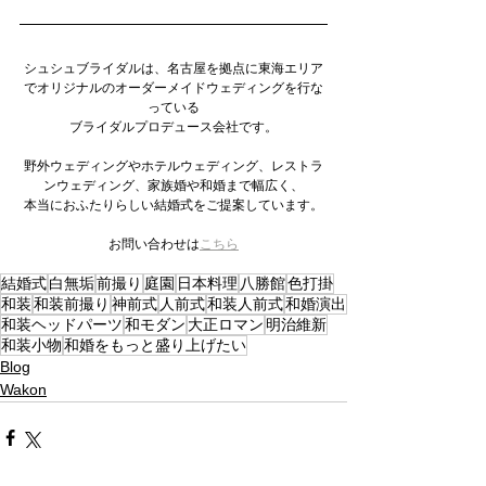
シュシュブライダルは、名古屋を拠点に東海エリア
でオリジナルのオーダーメイドウェディングを行な
っている
ブライダルプロデュース会社です。
野外ウェディングやホテルウェディング、レストラ
ンウェディング、家族婚や和婚まで幅広く、
本当におふたりらしい結婚式をご提案しています。
お問い合わせは
こちら
結婚式
白無垢
前撮り
庭園
日本料理
八勝館
色打掛
和装
和装前撮り
神前式
人前式
和装人前式
和婚演出
和装ヘッドパーツ
和モダン
大正ロマン
明治維新
和装小物
和婚をもっと盛り上げたい
Blog
Wakon