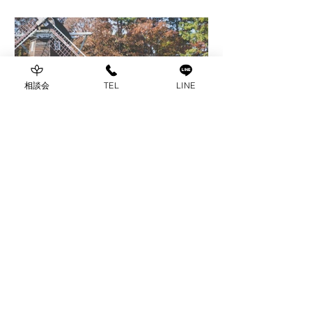
相談会
TEL
LINE
CHOU CHOU
2022年2月16日
【結婚式レポート】名城公
園×ガーブカステッロ
初めて結婚式への想いを お話ししてく