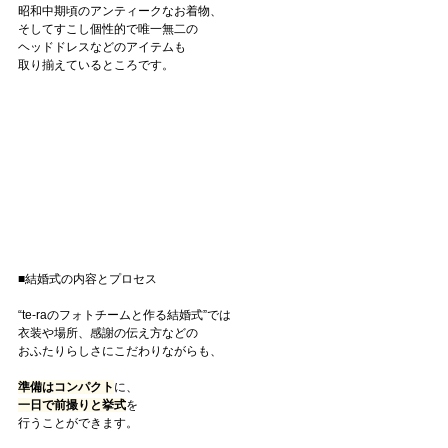
昭和中期頃のアンティークなお着物、
そしてすこし個性的で唯一無二の
ヘッドドレスなどのアイテムも
取り揃えているところです。
■結婚式の内容とプロセス
“te-raのフォトチームと作る結婚式”では
衣装や場所、感謝の伝え方などの
おふたりらしさにこだわりながらも、
準備はコンパクト
に、
一日で前撮りと挙式
を
行うことができます。