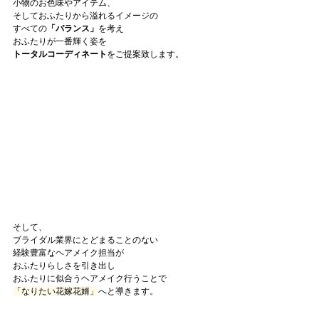
小物のお色味やアイテム、
そしておふたりから溢れるイメージの
すべての
「バランス」
を考え
おふたりが一番輝く姿を
トータルコーディネート
をご提案致します。
そして、
ブライダル業界にとどまることのない
経験豊富なヘアメイク担当が
おふたりらしさを引き出し
おふたりに似合うヘアメイク行うことで
「なりたい花嫁花婿」
へと導きます。