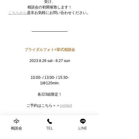
受け、
相談会の初開催致します！
こちらから
是非お気軽にお問い合わせください。 
ブライダルフォト×挙式相談会
2023.8.26 sat - 8.27 sun
10:00- / 13:00- / 15:30-
1枠120min.
各日3組限定！
ご予約はこちら＞＞
contact
相談会
TEL
LINE
シュシュブライダルは、名古屋を拠点に東海エリア