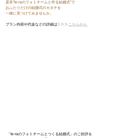
是非”te-raのフォトチームと作る結婚式”で
おふたりだけの結婚式のカタチを
一緒に見つけてみませんか。
プラン内容や代金などの詳細は
▷▷▷
こちらから 
「te-raのフォトチームとつくる結婚式」のご好評を