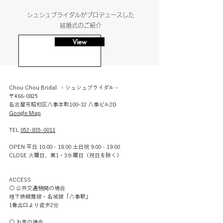
シュシュブライダルがプロデュースした
結婚式のご紹介
View
Chou Chou Bridal - シュシュブライダル -
〒466-0825
名古屋市昭和区八事本町100-32 八事ビル2D
​Google Map
TEL
052-835-0011
OPEN 平日 10:00 - 18:00 土日祝 9:00 - 19:00
CLOSE 火曜日、第1・3水曜日（祝日を除く）​​
ACCESS
○ 公共交通機関の場合
地下鉄鶴舞線・名城線「八事駅」
1番出口より徒歩2分
○ お車の場合