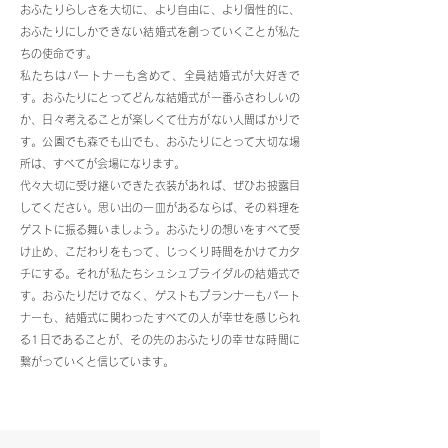
おふたりらしさを大切に、より自由に、より個性的に、
おふたりにしかできない結婚式を創っていくことが私た
ちの使命です。
私たちはパートナーも含めて、全員結婚式が大好きで
す。おふたりにとってどんな結婚式が一番ふさわしいの
か、日々考えることが楽しくて仕方がない人間ばかりで
す。公園でも森でも山でも、おふたりにとって大切な場
所は、すべてが会場になります。
代々大切に受け継いできた衣装があれば、ぜひお披露目
してください。思い出の一皿があるならば、その料理を
ゲストに振る舞いましょう。おふたりの想いをすべて受
け止め、こだわりをもって、じっくり時間をかけてカタ
チにする。それが私たちシュシュブライダルの結婚式で
す。
おふたりだけでなく、ゲストもプランナーもパート
ナーも、結婚式に関わったすべての人が幸せを感じられ
る1日であることが、その先のおふたりの幸せな時間に
繋がっていくと信じています。