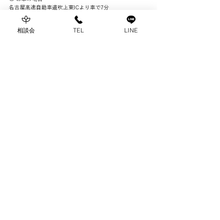
名古屋高速自動車道吹上東ICより車で7分
名古屋第二環状自動車道植田ICより車で14分
相談会
TEL
LINE
近隣の八事山興正寺の立体駐車場をご利用ください。
駐車サービス券をお渡しいたします。
まずはお気軽にご相談ください
公式LINEからお問い合わせ
Home
はじめての方へ
結婚式の事例
結婚式の進め方
よくある質問
会社概要
プライバシー
​​ポリシー
お問い合わせ