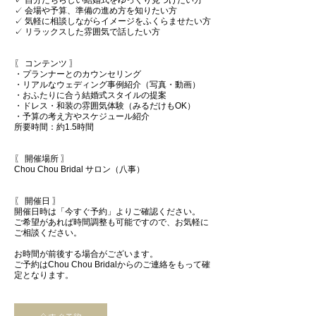
✓ 自分たちらしい結婚式をゆっくり見つけたい方
✓ 会場や予算、準備の進め方を知りたい方
✓ 気軽に相談しながらイメージをふくらませたい方
✓ リラックスした雰囲気で話したい方
〖 コンテンツ 〗
・プランナーとのカウンセリング
・リアルなウェディング事例紹介（写真・動画）
・おふたりに合う結婚式スタイルの提案
・ドレス・和装の雰囲気体験（みるだけもOK）
・予算の考え方やスケジュール紹介
所要時間：約1.5時間
〖 開催場所 〗
Chou Chou Bridal サロン（八事）
〖 開催日 〗
開催日時は「今すぐ予約」よりご確認ください。
ご希望があれば時間調整も可能ですので、お気軽に
ご相談ください。
お時間が前後する場合がございます。
ご予約はChou Chou Bridalからのご連絡をもって確
定となります。