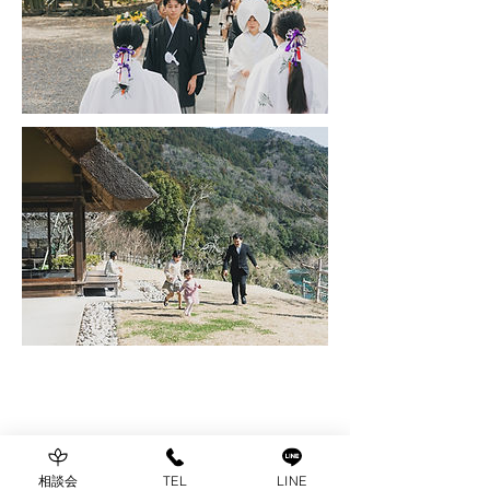
Chou Chou Bridal - シュシュブライダル -
相談会
TEL
LINE