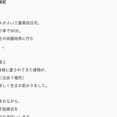
森
スがよい三重県四日市。​
け車で30分。
区の田園地帯に佇む
」。
館と
り地域に愛されてきた建物が、
に出会う場所」
新しく生まれ変わりました。
まれながら、
す結婚式を
がお手伝いします。