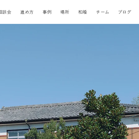
相談会
進め方
事例
場所
和婚
チーム
ブログ