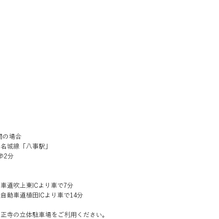
関の場合
・名城線「八事駅」
歩2分
車道吹上東ICより車で7分
自動車道植田ICより車で14分
興正寺の立体駐車場をご利用ください。