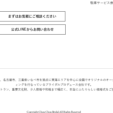
駐車サービス
まずはお気軽にご相談ください
公式LINEからお問い合わせ
Bridalは、名古屋市、三重県いなべ市を拠点に東海エリアを中心に全国でオリジナルのオ
ィングを行なっているブライダルプロデュース会社です。
トラン、重要文化財、少人数婚や和婚まで幅広く、本当にふたりらしい結婚式をご
Copyright Chou Chou Bridal All Rights Reserved