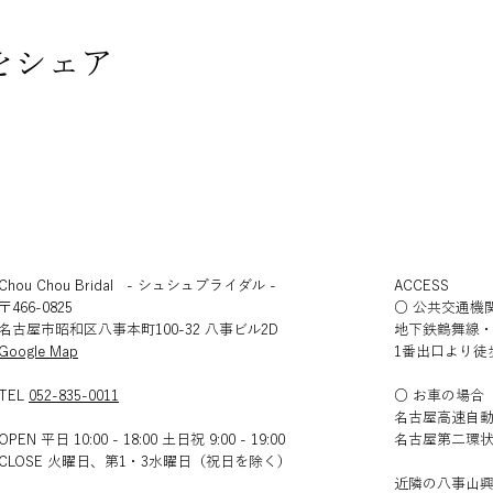
をシェア
Chou Chou Bridal - シュシュブライダル -
ACCESS
〒466-0825
○ 公共交通機
名古屋市昭和区八事本町100-32 八事ビル2D
地下鉄鶴舞線
​Google Map
1番出口より徒
TEL
052-835-0011
○ お車の場合
名古屋高速自動
OPEN 平日 10:00 - 18:00 土日祝 9:00 - 19:00
名古屋第二環状
CLOSE 火曜日、第1・3水曜日（祝日を除く）​​
近隣の八事山