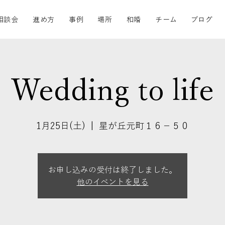
相談会
進め方
事例
場所
和婚
チーム
ブログ
Wedding to life
1月25日(土)
  |  
星が丘元町１６−５０
お申し込みの受付は終了しました。
他のイベントを見る