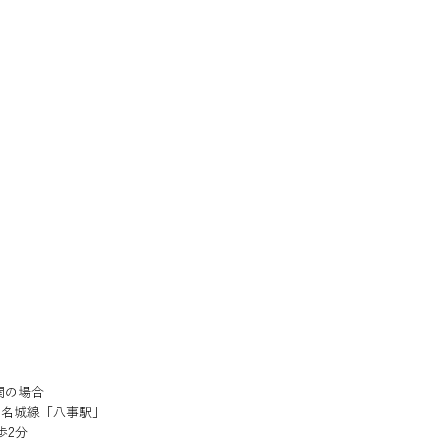
関の場合
・名城線「八事駅」
歩2分