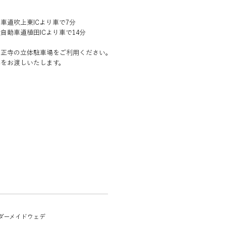
車道吹上東ICより車で7分
自動車道植田ICより車で14分
興正寺の立体駐車場をご利用ください。
券をお渡しいたします。
ーダーメイドウェデ