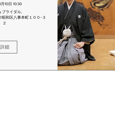
1月10日 10:30
ュブライダル
, 
市昭和区八事本町１００−３
２
詳細