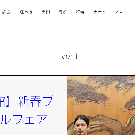
相談会
進め方
事例
場所
和婚
チーム
ブログ
Event
館】新春ブ
ルフェア