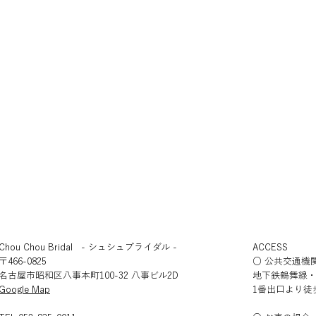
Case 一覧
Chou Chou Bridal - シュシュブライダル -
ACCESS
〒466-0825
○ 公共交通機
名古屋市昭和区八事本町100-32 八事ビル2D
地下鉄鶴舞線
​Google Map
1番出口より徒