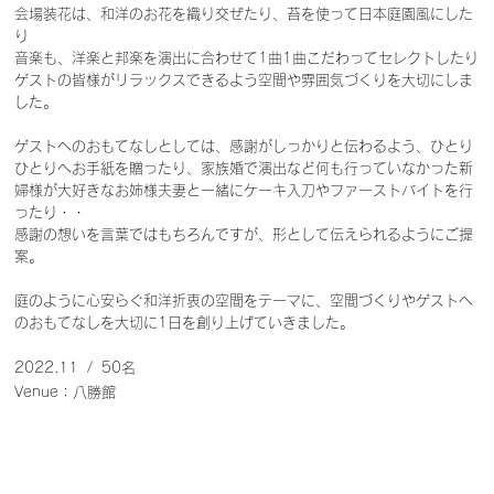
会場装花は、和洋のお花を織り交ぜたり、苔を使って日本庭園風にした
り
音楽も、洋楽と邦楽を演出に合わせて1曲1曲こだわってセレクトしたり
ゲストの皆様がリラックスできるよう空間や雰囲気づくりを大切にしま
した。
ゲストへのおもてなしとしては、感謝がしっかりと伝わるよう、ひとり
ひとりへお手紙を贈ったり、家族婚で演出など何も行っていなかった新
婦様が大好きなお姉様夫妻と一緒にケーキ入刀やファーストバイトを行
ったり・・
感謝の想いを言葉ではもちろんですが、形として伝えられるようにご提
案。
庭のように心安らぐ和洋折衷の空間をテーマに、
空間づくりやゲストへ
のおもてなしを大切に1日を創り上げていきました。
2022.11 / 5
0名
​Venue：八勝館