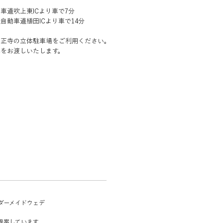
車道吹上東ICより車で7分
自動車道植田ICより車で14分
興正寺の立体駐車場をご利用ください。
券をお渡しいたします。
ーダーメイドウェデ
提案しています。