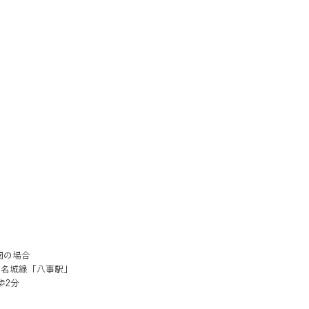
関の場合
・名城線「八事駅」
歩2分