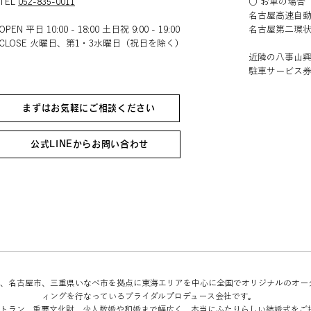
TEL
052-835-0011
○ お車の場合
名古屋高速自動
OPEN 平日 10:00 - 18:00 土日祝 9:00 - 19:00
名古屋第二環状
CLOSE 火曜日、第1・3水曜日（祝日を除く）​​
近隣の八事山
駐車サービス
まずはお気軽にご相談ください
公式LINEからお問い合わせ
Bridalは、名古屋市、三重県いなべ市を拠点に東海エリアを中心に全国でオリジナルのオ
ィングを行なっているブライダルプロデュース会社です。
トラン、重要文化財、少人数婚や和婚まで幅広く、本当にふたりらしい結婚式をご