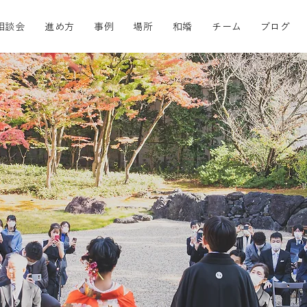
相談会
進め方
事例
場所
和婚
チーム
ブログ