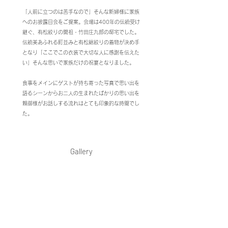
「人前に立つのは苦手なので」そんな新婦様に家族
へのお披露目会をご提案。
会場は400年の伝統受け
継ぐ、有松絞りの開祖・竹田庄九郎の邸宅でした。
伝統美あふれる町並みと有松総絞りの着物が決め手
となり「ここでこの衣装で大切な人に感謝を伝えた
い」そんな思いで家族だけの祝宴となりました。
食事をメインにゲストが持ち寄った写真で思い出を
語るシーンからお二人の生まれたばかりの思い出を
親御様がお話しする流れはとても印象的な時間でし
た。
Gallery