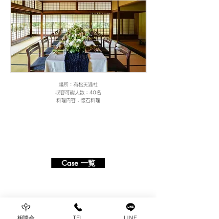
場所：有松天満社
収容可能人数：40
名
料理内容：懐石料理
Case 一覧
相談会
TEL
LINE
Chou Chou Bridal - シュシュブライダル -