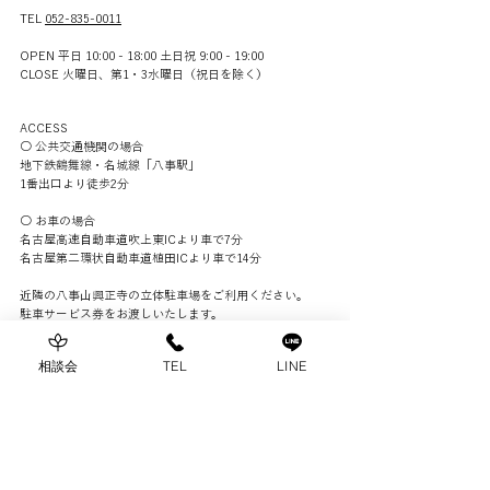
TEL
052-835-0011
OPEN 平日 10:00 - 18:00 土日祝 9:00 - 19:00
CLOSE 火曜日、第1・3水曜日（祝日を除く）​​
ACCESS
○ 公共交通機関の場合
地下鉄鶴舞線・名城線「八事駅」
1番出口より徒歩2分
○ お車の場合
名古屋高速自動車道吹上東ICより車で7分
名古屋第二環状自動車道植田ICより車で14分
近隣の八事山興正寺の立体駐車場をご利用ください。
駐車サービス券をお渡しいたします。
相談会
TEL
LINE
まずはお気軽にご相談ください
公式LINEからお問い合わせ