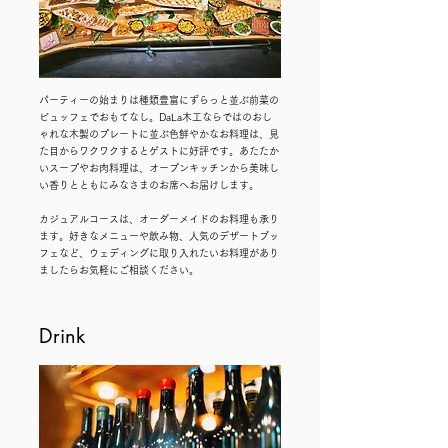
パーティーの始まりは種類豊富にずらっと並ぶ前菜の
ビュッフェでおもてなし。DaLa木工ならではのおし
ゃれな木製のプレートに並ぶ色鮮やかなお料理は、見
た目からワクワクするとゲストに好評です。あたたか
いスープやお肉料理は、オープンキッチンから美味し
い香りとともにみなさまのお席へお届けします。
カジュアルコースは、オーダーメイドのお料理も承り
ます。好きなメニューや飲み物、人気のデザートブッ
フェなど、ウェディングに取り入れたいお料理があり
ましたらお気軽にご相談ください。
Drink