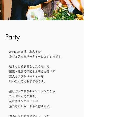
Party
24PILLARSは、
友人との
カジュアルなパーティーにおすすめです。
改まった披露宴をしたくない方、
家族・親族で挙式と食事会と分けて
友人とラフなパーティーを
行いたい方におすすめです。
昼はガラス張りのエントランスから
たっぷりと光が注ぎ、
夜はネオンやライトが
落ち着いたムードある雰囲気に。
おふたりのお好きなイメージや、