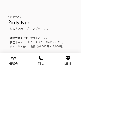
\ おすすめ /
Party type
友人とのウェディングパーティー
結婚式のタイプ
｜挙式＋パーティー
料理
｜カジュアルコース（コース+ビュッフェ）
ゲストのお祝い
｜会費（10,000円〜18,000円）
相談会
TEL
LINE