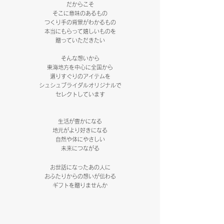
だからこそ
そこに意味のあるもの
つくり手の背景がわかるもの
本当にもらって嬉しいものを
贈っていただきたい
そんな想いから
東海地方を中心に全国から
選りすぐりのアイテムを
シュシュブライダルオリジナルで
セレクトしています
生活が豊かになる
地元がより好きになる
自然や体にやさしい
未来につながる
お世話になっ
たあの人に
おふたりからの想いが伝わる
ギフトを贈りませんか