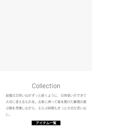
Collection
結婚式の思い出がずっと続くように、日常使いができて
大切に使えるものを。お家に帰って箱を開けた瞬間の喜
ぶ顔を想像しながら、えらぶ時間もきっと大切な思い出
に。
アイテム一覧