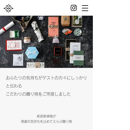
CC-C
Chou
Chou Collection
おふたりの気持ちがゲストの方々にしっかり
と伝わる
こだわりの贈り物をご用意しました
新郎新
婦様が
感謝の気持ちを込めてえらぶ贈り物