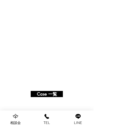
Case 一覧
Chou Chou Bridal - シュシュブライダル -
相談会
TEL
LINE
〒466-0825
名古屋市昭和区八事本町100-32 八事ビル2D