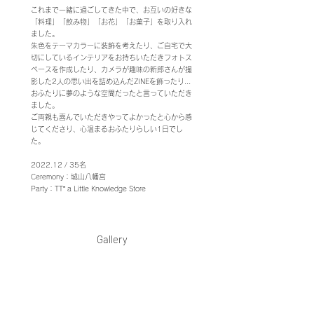
これまで一緒に過ごしてきた中で、お互いの好きな
「料理」「飲み物」「お花」「お菓子」を取り入れ
ました。
朱色をテーマカラーに装飾を考えたり、ご自宅で大
切にしているインテリアをお持ちいただきフォトス
ペースを作成したり、カメラが趣味の新郎さんが撮
影した2人の思い出を詰め込んだZINEを飾ったり...
おふたりに夢のような空間だったと言っていただき
ました。
ご両親も喜んでいただきやってよかったと心から感
じてくださり、心温まるおふたりらしい1日でし
た。
2022.12 / 35名
​Ceremony：城山八幡宮
Party：TT” a Little Knowledge Store
Gallery