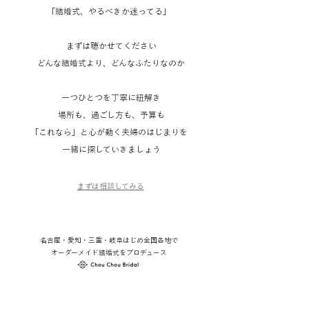
​「結婚式、やるべきか迷ってる」
まずは聴かせてください
どんな結婚式より、
どんなふたりなのか
一つひとつを丁寧に紐解き
場所も、過ごし方も、予算も
「これなら」と心が動く夫婦のはじまりを
​ 一緒に探していきましょう
​まずは相談してみる
名古屋・愛知・三重・岐阜はじめ全国各地で
オーダーメイド結婚式をプロデュース​