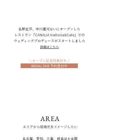
名駅近郊、中川運河沿いにオープンした
レストラン「CANALIA trattoria&Cafe」での
ウェディングプロデュースがスタートしました
​詳細はこちら
＼​オープン記念特典付き／
BRIDAL FAIR 予約受付中
AREA
エリアから結婚式をイメージしたい
名古屋、愛知、三重、岐阜ほか全国