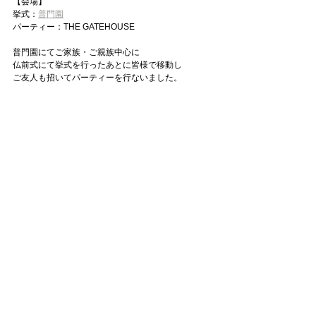
【会場】
挙式：
普門園
パーティー：THE GATEHOUSE
普門園にてご家族・ご親族中心に
仏前式にて挙式を行ったあとに皆様で移動し
ご友人も招いてパーティーを行ないました。