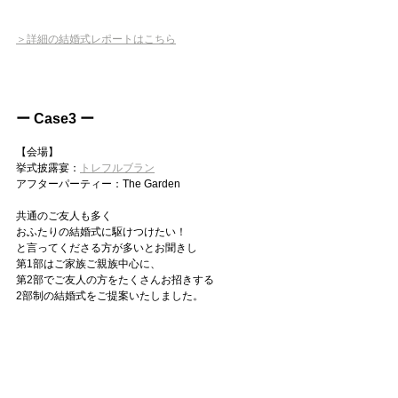
＞詳細の結婚式レポートはこちら
ー Case3 ー
【会場】
挙式披露宴：
トレフルブラン
アフターパーティー：The Garden
共通のご友人も多く
おふたりの結婚式に駆けつけたい！
と言ってくださる方が多いとお聞きし
第1部はご家族ご親族中心に、
第2部でご友人の方をたくさんお招きする
2部制の結婚式をご提案いたしました。