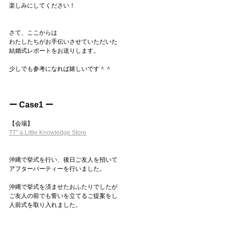
楽しみにしてください！
さて、ここからは
わたしたちがお手伝いさせていただいた
結婚式レポートをお送りします。
少しでも参考になれば嬉しいです＾＾
ー Case1 ー
【会場】
TT” a Little Knowledge Store
沖縄で挙式を行い、後日ご友人を招いて
アフターパーティーを行いました。
沖縄で挙式を済ませたおふたりでしたが
ご友人の前でも誓いを立てるご提案をし
人前式を取り入れました。