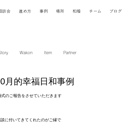
相談会
進め方
事例
場所
和婚
チーム
ブログ
tory
Wakon
Item
Partner
10月的幸福日和事例
婚式のご報告をさせていただきます
相談に付いてきてくれたのがご縁で