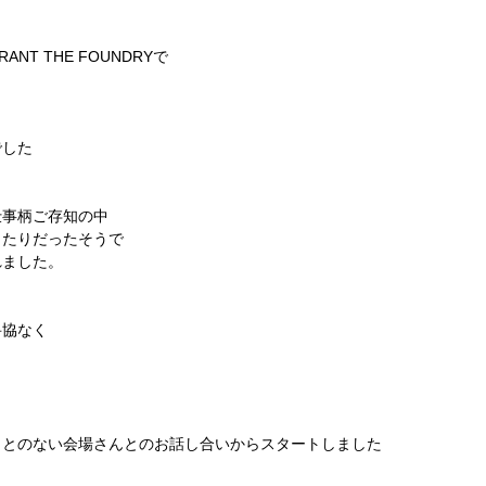
RANT THE FOUNDRYで
」
でした
仕事柄ご存知の中
ったりだったそうで
れました。
妥協なく
ことのない会場さんとのお話し合いからスタートしました