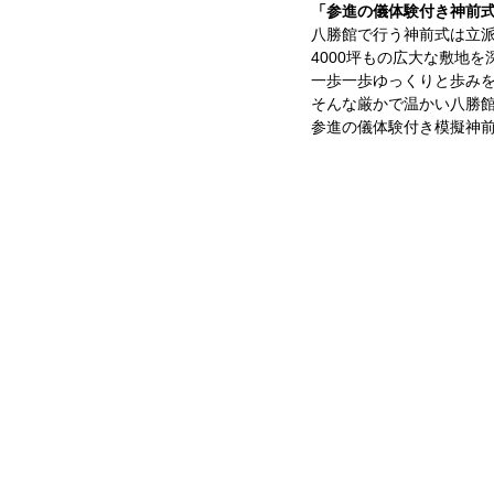
「参進の儀体験付き神前
八勝館で行う神前式は立
4000坪もの広大な敷地
一歩一歩ゆっくりと歩み
そんな厳かで温かい八勝
参進の儀体験付き模擬神