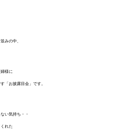
街並みの中、
新婦様に
、
ごす「お披露目会」です。
えない気持ち・・
てくれた