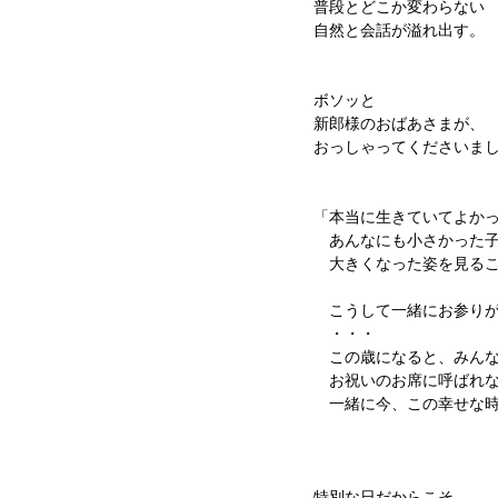
普段とどこか変わらない
自然と会話が溢れ出す。
ボソッと
新郎様のおばあさまが、
おっしゃってくださいま
「本当に生きていてよか
　あんなにも小さかった
　大きくなった姿を見る
　こうして一緒にお参り
　・・・
　この歳になると、みん
　お祝いのお席に呼ばれ
　一緒に今、この幸せな
特別な日だからこそ、