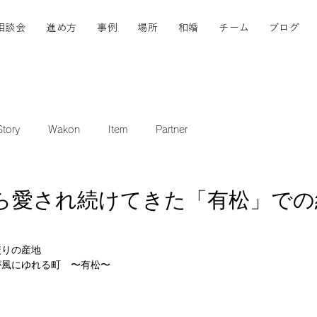
相談会
進め方
事例
場所
和婚
チーム
ブログ
tory
Wakon
Item
Partner
ら愛され続けてきた「有松」での
絞りの産地
が風にゆれる町　〜有松〜