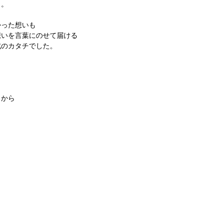
ら。
かった想いも
想いを言葉にのせて届ける
式のカタチでした。
とから