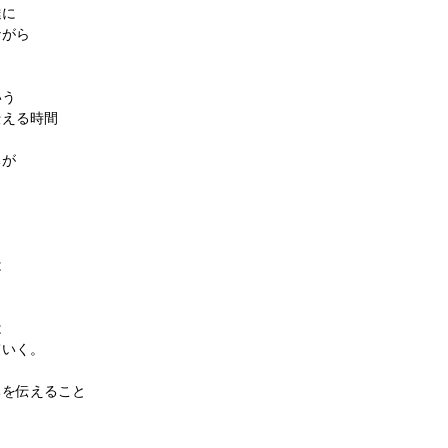
達に
ながら
いう
伝える時間
ちが
は
は
ていく。
ちを伝えること