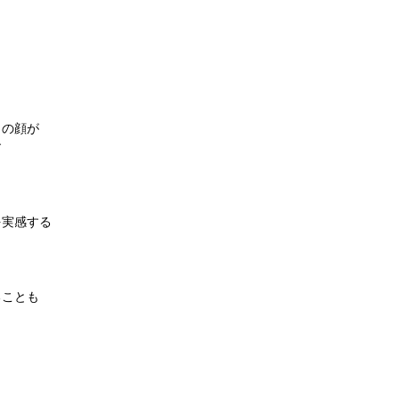
々の顔が
す
を実感する
ることも
り