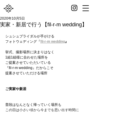
2020年10月5日
実家・新居で行う【fil-r-m wedding】
シュシュブライダルが手がける
フォトウェディング『
fil-r-m wedding
』
挙式、撮影場所に決まりはなく
1組1組様に合わせた場所を
ご提案させていただいている
『fil-r-m wedding』だからこそ
提案させていただける場所
ご実家や新居
普段はなんとなく帰っていく場所も
この日は
小さい頃から今までを思い出す時間に