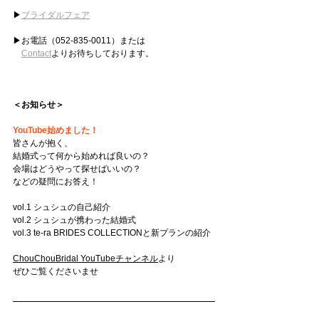
▶︎
ブライダルフェア
▶︎お電話（052-835-0011）または
Contact
よりお待ちしております。
＜お知らせ＞
YouTube始めました！
皆さんが抱く、
結婚式って何から始めれば良いの？
会場はどうやって探せばいいの？
などの疑問にお答え！
vol.1 シュシュの自己紹介
vol.2 シュシュが携わった結婚式
vol.3 te-ra BRIDES COLLECTIONと新プランの紹介
ChouChouBridal YouTubeチャンネル
より
ぜひご覧くださいませ