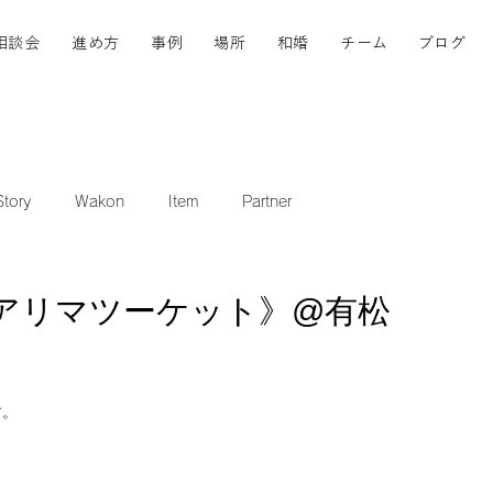
相談会
進め方
事例
場所
和婚
チーム
ブログ
tory
Wakon
Item
Partner
アリマツーケット》@有松
す。