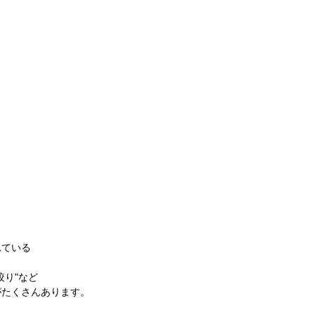
れている
絞り"など
がたくさんあります。