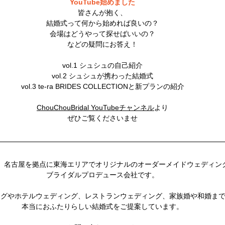
YouTube始めました
皆さんが抱く、
結婚式って何から始めれば良いの？
会場はどうやって探せばいいの？
などの疑問にお答え！
vol.1 シュシュの自己紹介
vol.2 シュシュが携わった結婚式
vol.3 te-ra BRIDES COLLECTIONと新プランの紹介
ChouChouBridal YouTubeチャンネル
より
ぜひご覧くださいませ
、名古屋を拠点に東海エリアでオリジナルのオーダーメイドウェディン
ブライダルプロデュース会社です。
ングやホテルウェディング、レストランウェディング、家族婚や和婚ま
本当におふたりらしい結婚式をご提案しています。