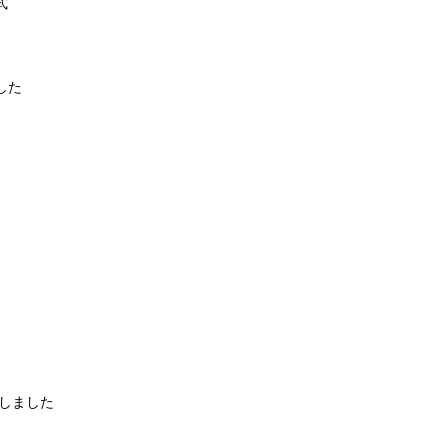
式
した
しました