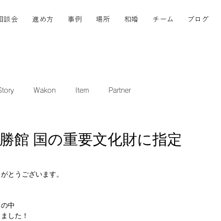
相談会
進め方
事例
場所
和婚
チーム
ブログ
tory
Wakon
Item
Partner
八勝館 国の重要文化財に指定
りがとうございます。
候の中
きました！