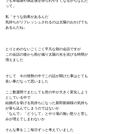
でも幸福感や満足感を得られやすくなるからなんだ
って」
私「そうな効果があるんだ
気持ちがリフレッシュされるのは太陽のおかげでも
あるんだね」
とりとめのないごくごく平凡な朝の会話ですが
この会話の後から雨が減り太陽の光を浴びる時間が
増えました
そして　今の情勢の中でこの話が聞けた事はとても
良い事だなって思いました
ここ数週間でまたしても世の中が大きく変化しよう
としている中で
結婚式を挙げる気持ちになった新郎新婦様の気持ち
が落ち込んでしまうのではないか
「なんで」「どうして」とやり場の無い怒りと苦し
みが増えてしまわないか
そんな事をここ毎日ずっと考えていました