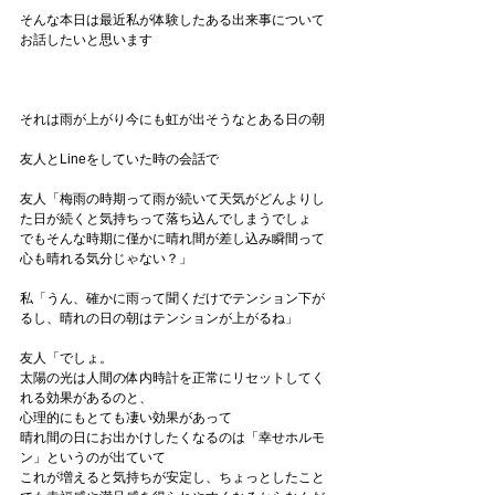
そんな本日は最近私が体験したある出来事について
お話したいと思います
それは雨が上がり今にも虹が出そうなとある日の朝
友人とLineをしていた時の会話で
友人「梅雨の時期って雨が続いて天気がどんよりし
た日が続くと気持ちって落ち込んでしまうでしょ
でもそんな時期に僅かに晴れ間が差し込み瞬間って
心も晴れる気分じゃない？」
私「うん、確かに雨って聞くだけでテンション下が
るし、晴れの日の朝はテンションが上がるね」
友人「でしょ。
太陽の光は人間の体内時計を正常にリセットしてく
れる効果があるのと、
心理的にもとても凄い効果があって
晴れ間の日にお出かけしたくなるのは「幸せホルモ
ン」というのが出ていて
これが増えると気持ちが安定し、ちょっとしたこと