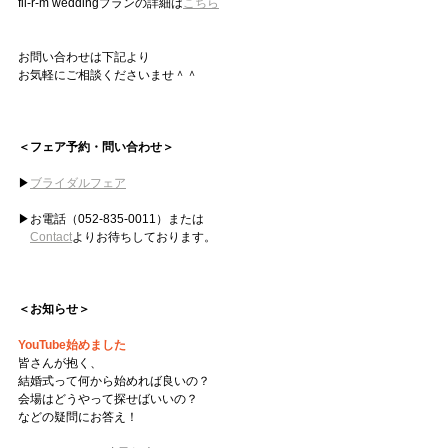
fil-r-m weddingプランの詳細は
こちら
お問い合わせは下記より
お気軽にご相談くださいませ＾＾
＜フェア予約・問い合わせ＞
▶︎
ブライダルフェア
▶︎お電話（052-835-0011）または
Contact
よりお待ちしております。
＜お知らせ＞
YouTube始めました
皆さんが抱く、
結婚式って何から始めれば良いの？
会場はどうやって探せばいいの？
などの疑問にお答え！