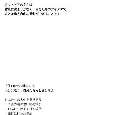
アウトドアの良さは、
背景に決まりがなく、自分たちのアイデアで
人とは違う自由な撮影ができること
です。
『fil-r-m wedding』は
人とは違う＝
自分たちらしさ
と考え
おふたりの人生を振り返り
・子供の頃の思い出の場所
・おふたりがよく行く場所
・旅行に行った場所