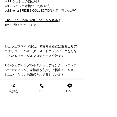
vol.1 シュシュの自己紹介
vol.2 シュシュが携わった結婚式
vol.3 te-ra BRIDES COLLECTIONと新プランの紹介
ChouChouBridal YouTubeチャンネル
より
ぜひご覧くださいませ
シュシュブライダルは、名古屋を拠点に東海エリア
でオリジナルのオーダーメイドウェディングを行な
っているブライダルプロデュース会社です。
野外ウェディングやホテルウェディング、レストラ
ンウェディング、家族婚や和婚まで幅広く、本当に
おふたりらしい結婚式をご提案しています。
お問い合わせは
こちら
相談会
TEL
LINE
Blog