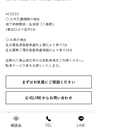
ACCESS
○ 公共交通機関の場合
地下鉄鶴舞線・名城線「八事駅」
1番出口より徒歩2分
○ お車の場合
名古屋高速自動車道吹上東ICより車で7分
名古屋第二環状自動車道植田ICより車で14分
近隣の八事山興正寺の立体駐車場をご利用ください。
駐車サービス券をお渡しいたします。
まずはお気軽にご相談ください
公式LINEからお問い合わせ
相談会
TEL
LINE
Home
はじめての方へ